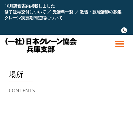
10月講習案内掲載しました
修了証再交付について
／
受講料一覧
／
教習・技能講師の募集
コ
クレーン実技期間短縮について
ン
テ
fa-
ン
phone
ツ
へ
ナ
ス
キ
ビ
ッ
プ
場所
ゲ
ー
CONTENTS
シ
ョ