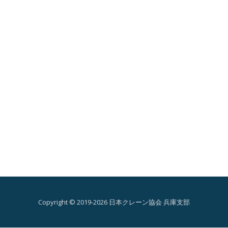
ン
を
切
り
替
え
Copyright © 2019-2026 日本クレーン協会 兵庫支部
第