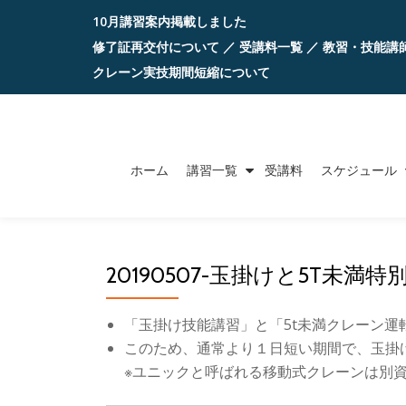
10月講習案内掲載しました
コ
修了証再交付について
／
受講料一覧
／
教習・技能講
ン
クレーン実技期間短縮について
テ
ン
ツ
ホーム
講習一覧
受講料
スケジュール
へ
ス
キ
ッ
20190507-玉掛けと5T未満特
プ
「玉掛け技能講習」と「5t未満クレーン
このため、通常より１日短い期間で、玉掛
※ユニックと呼ばれる移動式クレーンは別