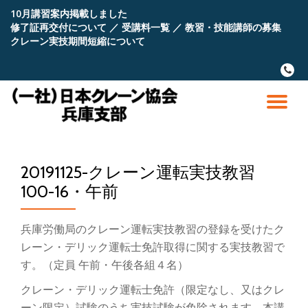
10月講習案内掲載しました
修了証再交付について
／
受講料一覧
／
教習・技能講師の募集
コ
クレーン実技期間短縮について
ン
テ
fa-
ン
phone
ツ
へ
ナ
ス
キ
ビ
ッ
プ
20191125-クレーン運転実技教習
ゲ
100-16・午前
ー
兵庫労働局のクレーン運転実技教習の登録を受けたク
シ
レーン・デリック運転士免許取得に関する実技教習で
す。（定員 午前・午後各組４名）
ョ
クレーン・デリック運転士免許（限定なし、又はクレ
ーン限定）試験のうち実技試験が免除されます。本講