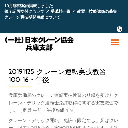
10月講習案内掲載しました
修了証再交付について
／
受講料一覧
／
教習・技能講師の募集
コ
クレーン実技期間短縮について
ン
テ
fa-
ン
phone
ツ
へ
ナ
ス
キ
ビ
ッ
プ
20191125-クレーン運転実技教習
ゲ
100-16・午後
ー
兵庫労働局のクレーン運転実技教習の登録を受けたク
シ
レーン・デリック運転士免許取得に関する実技教習で
す。（定員 午前・午後各組４名）
ョ
クレーン・デリック運転士免許（限定なし、又はクレ
ーン限定）試験のうち実技試験が免除されます。本講