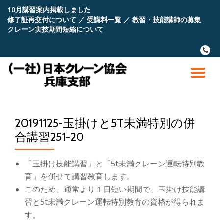
10月講習案内掲載しました
修了証再交付について
／
受講料一覧
／
教習・技能講師の募集
コ
クレーン実技期間短縮について
ン
テ
fa-
ン
phone
ツ
へ
ナ
ス
キ
ビ
ッ
プ
20191125-玉掛けと5T未満特別の併
ゲ
合講習251-20
ー
「玉掛け技能講習」と「5t未満クレーン運転特別教
シ
育」を併せて講習教育します。
このため、通常より１日短い期間で、玉掛け技能講
ョ
習と5t未満クレーン運転特別教育の資格が得られま
す。