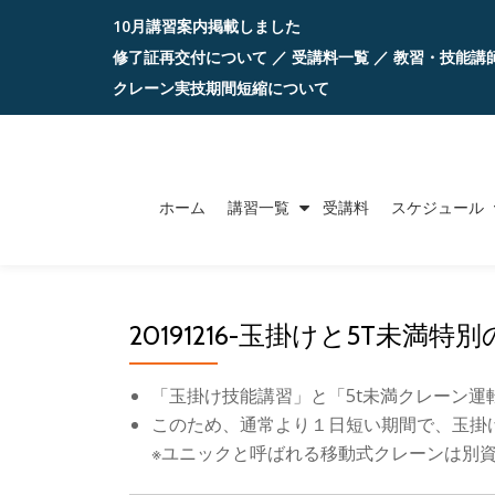
10月講習案内掲載しました
コ
修了証再交付について
／
受講料一覧
／
教習・技能講
ン
クレーン実技期間短縮について
テ
ン
ツ
ホーム
講習一覧
受講料
スケジュール
へ
ス
キ
ッ
20191216-玉掛けと5T未満特別
プ
「玉掛け技能講習」と「5t未満クレーン
このため、通常より１日短い期間で、玉掛
※ユニックと呼ばれる移動式クレーンは別