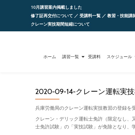
10月講習案内掲載しました
コ
修了証再交付について
／
受講料一覧
／
教習・技能講
ン
クレーン実技期間短縮について
テ
ン
ツ
ホーム
講習一覧
受講料
スケジュール
へ
ス
キ
ッ
2020-09-14-クレーン運転実技
プ
兵庫労働局のクレーン運転実技教習の登録を
クレーン・デリック運転士免許（限定なし、
士免許試験」の「実技試験」が免除となり、