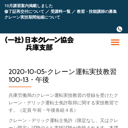
10月講習案内掲載しました
修了証再交付について
／
受講料一覧
／
教習・技能講師の募集
コ
クレーン実技期間短縮について
ン
テ
fa-
ン
phone
ツ
へ
ナ
ス
キ
ビ
ッ
プ
2020-10-05-クレーン運転実技教習
ゲ
100-13・午後
ー
兵庫労働局のクレーン運転実技教習の登録を受けたク
シ
レーン・デリック運転士免許取得に関する実技教習で
す。（定員 午前・午後各組４名）
ョ
クレーン・デリック運転士免許（限定なし、又はクレ
ーン限定）試験のうち実技試験が免除されます。本講