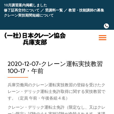
10月講習案内掲載しました
修了証再交付について
／
受講料一覧
／
教習・技能講師の募集
コ
クレーン実技期間短縮について
ン
テ
fa-
ン
phone
ツ
へ
ナ
ス
キ
ビ
ッ
プ
2020-12-07-クレーン運転実技教習
ゲ
100-17・午前
ー
兵庫労働局のクレーン運転実技教習の登録を受けたク
シ
レーン・デリック運転士免許取得に関する実技教習で
す。（定員 午前・午後各組４名）
ョ
クレーン・デリック運転士免許（限定なし、又はクレ
ーン限定）試験のうち実技試験が免除されます。本講