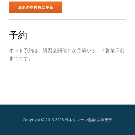
ン
を
切
予約
り
ネット予約は、講習会開催２か月前から、７営業日前
替
までです。
え
Copyright © 2019-2026 日本クレーン協会 兵庫支部
第