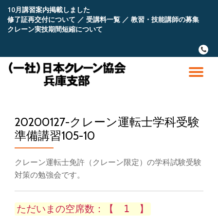
10月講習案内掲載しました
修了証再交付について
／
受講料一覧
／
教習・技能講師の募集
コ
クレーン実技期間短縮について
ン
テ
fa-
ン
phone
ツ
へ
ナ
ス
キ
ビ
ッ
プ
20200127-クレーン運転士学科受験
ゲ
準備講習105-10
ー
クレーン運転士免許（クレーン限定）の学科試験受験
シ
対策の勉強会です。
ョ
ただいまの空席数：【 1 】