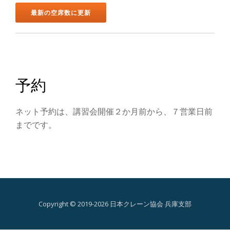
ン
を
切
り
予約
替
ネット予約は、講習会開催２か月前から、７営業日前
え
までです。
Copyright © 2019-2026 日本クレーン協会 兵庫支部
第