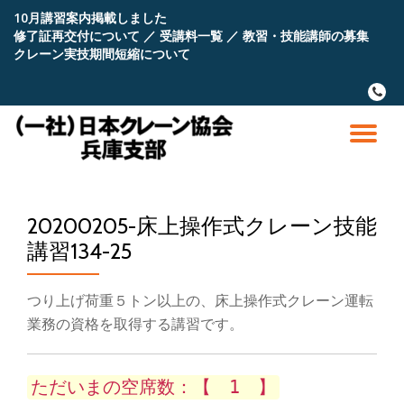
10月講習案内掲載しました
修了証再交付について
／
受講料一覧
／
教習・技能講師の募集
コ
クレーン実技期間短縮について
ン
テ
fa-
ン
phone
ツ
へ
ナ
ス
キ
ビ
ッ
プ
20200205-床上操作式クレーン技能
ゲ
講習134-25
ー
つり上げ荷重５トン以上の、床上操作式クレーン運転
シ
業務の資格を取得する講習です。
ョ
ただいまの空席数：【 1 】