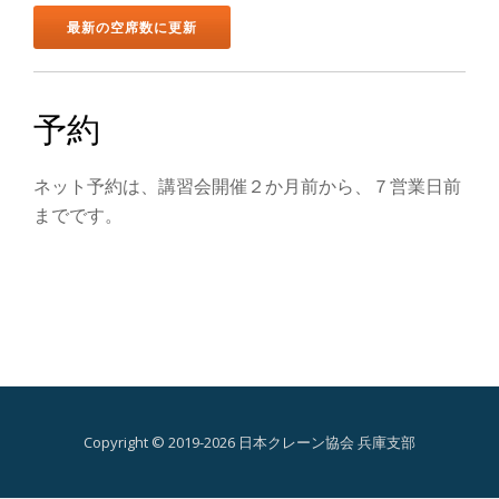
ン
を
切
予約
り
ネット予約は、講習会開催２か月前から、７営業日前
替
までです。
え
Copyright © 2019-2026 日本クレーン協会 兵庫支部
第