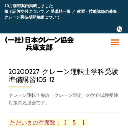
10月講習案内掲載しました
修了証再交付について
／
受講料一覧
／
教習・技能講師の募集
コ
クレーン実技期間短縮について
ン
テ
fa-
ン
phone
ツ
へ
ナ
ス
キ
ビ
ッ
プ
20200227-クレーン運転士学科受験
ゲ
準備講習105-12
ー
クレーン運転士免許（クレーン限定）の学科試験受験
シ
対策の勉強会です。
ョ
ただいまの空席数：【 5 】