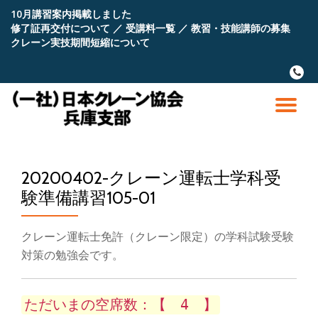
10月講習案内掲載しました
修了証再交付について
／
受講料一覧
／
教習・技能講師の募集
コ
クレーン実技期間短縮について
ン
テ
fa-
ン
phone
ツ
へ
ナ
ス
キ
ビ
ッ
プ
20200402-クレーン運転士学科受
ゲ
験準備講習105-01
ー
クレーン運転士免許（クレーン限定）の学科試験受験
シ
対策の勉強会です。
ョ
ただいまの空席数：【 4 】