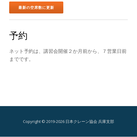
ン
を
切
予約
り
ネット予約は、講習会開催２か月前から、７営業日前
替
までです。
え
Copyright © 2019-2026 日本クレーン協会 兵庫支部
第