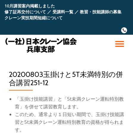
10月講習案内掲載しました
修了証再交付について
／
受講料一覧
／
教習・技能講師の募集
コ
クレーン実技期間短縮について
ン
テ
fa-
ン
phone
ツ
へ
ナ
ス
キ
ビ
ッ
プ
20200803玉掛けと5T未満特別の併
ゲ
合講習251-12
ー
「玉掛け技能講習」と「5t未満クレーン運転特別教
シ
育」を併せて講習教育します。
このため、通常より１日短い期間で、玉掛け技能講
ョ
習と5t未満クレーン運転特別教育の資格が得られま
す。