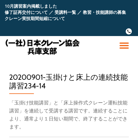
10月講習案内掲載しました
修了証再交付について
／
受講料一覧
／
教習・技能講師の募集
コ
クレーン実技期間短縮について
ン
テ
fa-
ン
phone
ツ
へ
ナ
ス
キ
ビ
ッ
プ
20200901-玉掛けと床上の連続技能
ゲ
講習234-14
ー
「玉掛け技能講習」と「床上操作式クレーン運転技能
シ
講習」を連続して受講する講習です。連続することに
より、通常より１日短い期間で、終了することができ
ョ
ます。