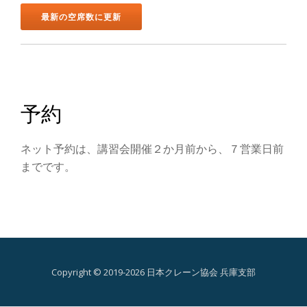
ン
を
切
り
予約
替
ネット予約は、講習会開催２か月前から、７営業日前
え
までです。
Copyright © 2019-2026 日本クレーン協会 兵庫支部
第