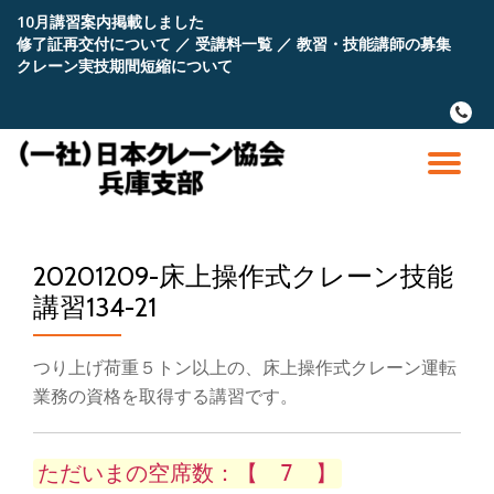
10月講習案内掲載しました
修了証再交付について
／
受講料一覧
／
教習・技能講師の募集
コ
クレーン実技期間短縮について
ン
テ
fa-
ン
phone
ツ
へ
ナ
ス
キ
ビ
ッ
プ
20201209-床上操作式クレーン技能
ゲ
講習134-21
ー
つり上げ荷重５トン以上の、床上操作式クレーン運転
シ
業務の資格を取得する講習です。
ョ
ただいまの空席数：【 7 】