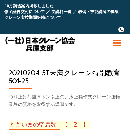
10月講習案内掲載しました
修了証再交付について
／
受講料一覧
／
教習・技能講師の募集
コ
クレーン実技期間短縮について
ン
テ
fa-
ン
phone
ツ
へ
ナ
ス
キ
ビ
ッ
プ
20210204-5T未満クレーン特別教育
ゲ
501-25
ー
つり上げ荷重５トン以上の、床上操作式クレーン運転
シ
業務の資格を取得する講習です。
ョ
ただいまの空席数：【 2 】