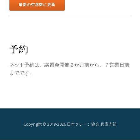
ン
を
切
り
予約
替
ネット予約は、講習会開催２か月前から、７営業日前
え
までです。
Copyright © 2019-2026 日本クレーン協会 兵庫支部
第