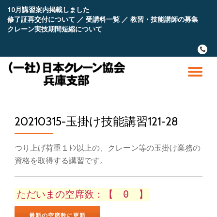
10月講習案内掲載しました
修了証再交付について
／
受講料一覧
／
教習・技能講師の募集
コ
クレーン実技期間短縮について
ン
テ
fa-
ン
phone
ツ
へ
ナ
ス
キ
ビ
ッ
プ
20210315-玉掛け技能講習121-28
ゲ
ー
つり上げ荷重１ﾄﾝ以上の、クレーン等の玉掛け業務の
資格を取得する講習です。
シ
ョ
ただいまの空席数：【 0 】