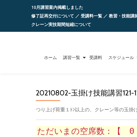
10月講習案内掲載しました
コ
修了証再交付について
／
受講料一覧
／
教習・技能講
ン
クレーン実技期間短縮について
テ
ン
ツ
ホーム
講習一覧
受講料
スケジュール
へ
ス
キ
ッ
20210802-玉掛け技能講習121-1
プ
つり上げ荷重１ﾄﾝ以上の、クレーン等の玉掛
ただいまの空席数：【 0