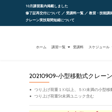
10月講習案内掲載しました
コ
修了証再交付について
／
受講料一覧
／
教習・技能講
ン
クレーン実技期間短縮について
テ
ン
ツ
ホーム
講習一覧
受講料
スケジュール
へ
ス
キ
ッ
20210909-小型移動式クレーン
プ
つり上げ荷重１ﾄﾝ以上、５ﾄﾝ未満の小型
つり上げ荷重5t未満ユニック含む