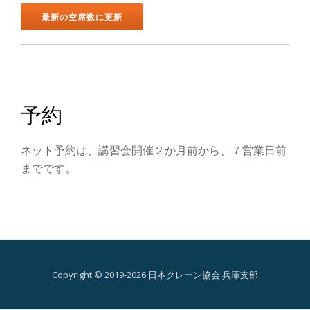
ン
を
切
り
予約
替
ネット予約は、講習会開催２か月前から、７営業日前
え
までです。
Copyright © 2019-2026 日本クレーン協会 兵庫支部
第