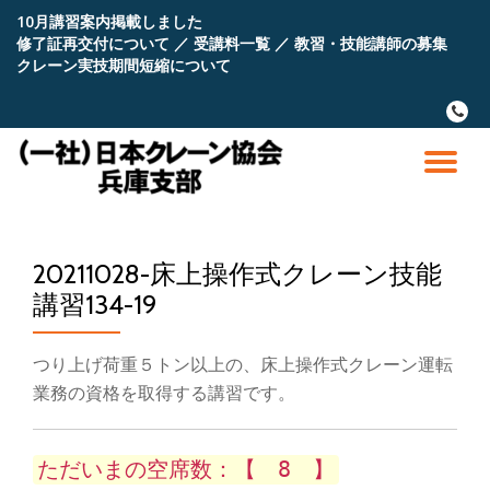
10月講習案内掲載しました
修了証再交付について
／
受講料一覧
／
教習・技能講師の募集
コ
クレーン実技期間短縮について
ン
テ
fa-
ン
phone
ツ
へ
ナ
ス
キ
ビ
ッ
プ
20211028-床上操作式クレーン技能
ゲ
講習134-19
ー
つり上げ荷重５トン以上の、床上操作式クレーン運転
シ
業務の資格を取得する講習です。
ョ
ただいまの空席数：【 8 】