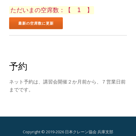
ン
ただいまの空席数：【 1 】
を
切
り
替
予約
え
ネット予約は、講習会開催２か月前から、７営業日前
までです。
Copyright © 2019-2026 日本クレーン協会 兵庫支部