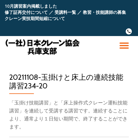
10月講習案内掲載しました
修了証再交付について
／
受講料一覧
／
教習・技能講師の募集
コ
クレーン実技期間短縮について
ン
テ
fa-
ン
phone
ツ
へ
ナ
ス
キ
ビ
ッ
プ
20211108-玉掛けと床上の連続技能
ゲ
講習234-20
ー
「玉掛け技能講習」と「床上操作式クレーン運転技能
シ
講習」を連続して受講する講習です。連続することに
より、通常より１日短い期間で、終了することができ
ョ
ます。