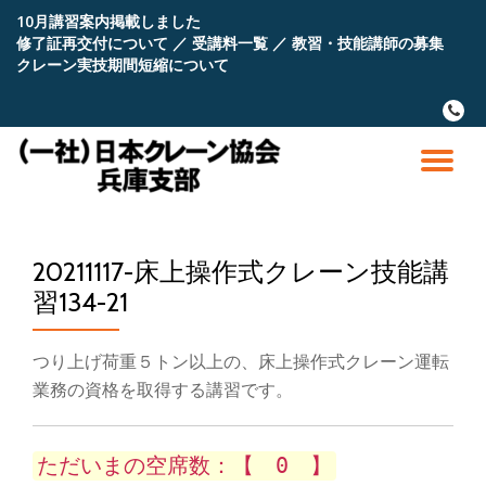
10月講習案内掲載しました
修了証再交付について
／
受講料一覧
／
教習・技能講師の募集
コ
クレーン実技期間短縮について
ン
テ
fa-
ン
phone
ツ
へ
ナ
ス
キ
ビ
ッ
プ
20211117-床上操作式クレーン技能講
ゲ
習134-21
ー
つり上げ荷重５トン以上の、床上操作式クレーン運転
シ
業務の資格を取得する講習です。
ョ
ただいまの空席数：【 0 】