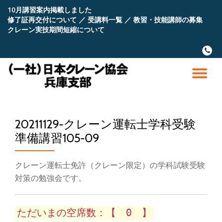
10月講習案内掲載しました
修了証再交付について
／
受講料一覧
／
教習・技能講師の募集
コ
クレーン実技期間短縮について
ン
テ
fa-
ン
phone
ツ
へ
ナ
ス
キ
ビ
ッ
プ
20211129-クレーン運転士学科受験
ゲ
準備講習105-09
ー
クレーン運転士免許（クレーン限定）の学科試験受験
シ
対策の勉強会です。
ョ
ただいまの空席数：【 0 】