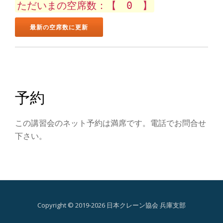
ン
ただいまの空席数：【 0 】
を
切
り
替
予約
え
この講習会のネット予約は満席です。電話でお問合せ
下さい。
Copyright © 2019-2026 日本クレーン協会 兵庫支部
第