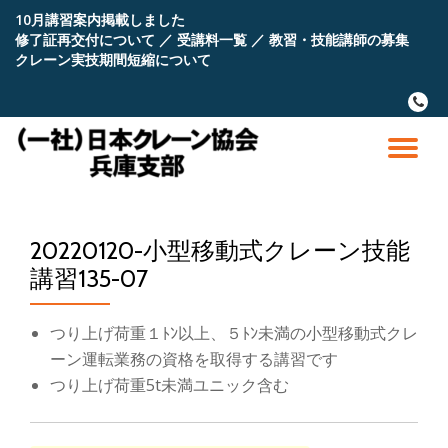
10月講習案内掲載しました
修了証再交付について
／
受講料一覧
／
教習・技能講師の募集
コ
クレーン実技期間短縮について
ン
テ
fa-
ン
phone
ツ
へ
ナ
ス
キ
ビ
ッ
プ
20220120-小型移動式クレーン技能
ゲ
講習135-07
ー
つり上げ荷重１ﾄﾝ以上、５ﾄﾝ未満の小型移動式クレ
シ
ーン運転業務の資格を取得する講習です
つり上げ荷重5t未満ユニック含む
ョ