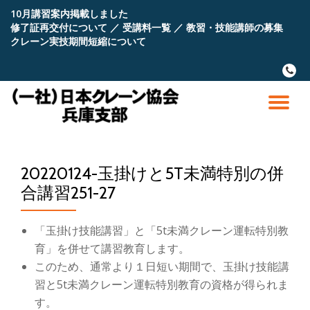
10月講習案内掲載しました
修了証再交付について
／
受講料一覧
／
教習・技能講師の募集
コ
クレーン実技期間短縮について
ン
テ
fa-
ン
phone
ツ
へ
ナ
ス
キ
ビ
ッ
プ
20220124-玉掛けと5T未満特別の併
ゲ
合講習251-27
ー
「玉掛け技能講習」と「5t未満クレーン運転特別教
シ
育」を併せて講習教育します。
このため、通常より１日短い期間で、玉掛け技能講
ョ
習と5t未満クレーン運転特別教育の資格が得られま
す。