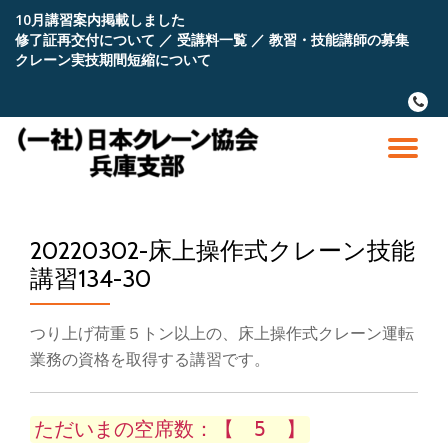
10月講習案内掲載しました
修了証再交付について
／
受講料一覧
／
教習・技能講師の募集
コ
クレーン実技期間短縮について
ン
テ
fa-
ン
phone
ツ
へ
ナ
ス
キ
ビ
ッ
プ
20220302-床上操作式クレーン技能
ゲ
講習134-30
ー
つり上げ荷重５トン以上の、床上操作式クレーン運転
シ
業務の資格を取得する講習です。
ョ
ただいまの空席数：【 5 】