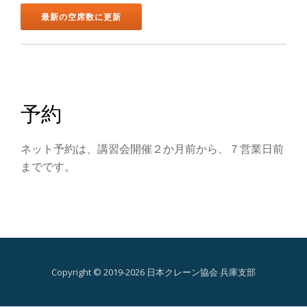
ン
を
切
り
予約
替
ネット予約は、講習会開催２か月前から、７営業日前
え
までです。
Copyright © 2019-2026 日本クレーン協会 兵庫支部
第