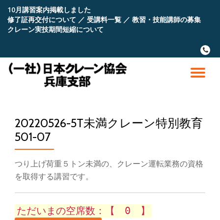
10月講習案内掲載しました
修了証再交付について
／
受講料一覧
／
教習・技能講師の募集
コ
クレーン実技期間短縮について
ン
テ
fa-
ン
phone
ツ
へ
ナ
ス
キ
ビ
ッ
プ
20220526-5T未満クレーン特別教育
ゲ
501-07
ー
つり上げ荷重５トン未満の、クレーン運転業務の資格
シ
を取得する講習です。
ョ
ただいまの空席数：【 0 】