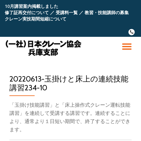
10月講習案内掲載しました
修了証再交付について
／
受講料一覧
／
教習・技能講師の募集
コ
クレーン実技期間短縮について
ン
テ
fa-
ン
phone
ツ
へ
ナ
ス
キ
ビ
ッ
プ
20220613-玉掛けと床上の連続技能
ゲ
講習234-10
ー
「玉掛け技能講習」と「床上操作式クレーン運転技能
シ
講習」を連続して受講する講習です。連続することに
より、通常より１日短い期間で、終了することができ
ョ
ます。