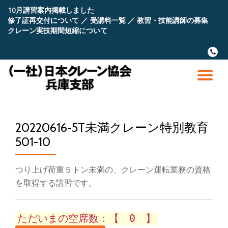
10月講習案内掲載しました
修了証再交付について
／
受講料一覧
／
教習・技能講師の募集
コ
クレーン実技期間短縮について
ン
テ
fa-
ン
phone
ツ
へ
ナ
ス
キ
ビ
ッ
プ
20220616-5T未満クレーン特別教育
ゲ
501-10
ー
つり上げ荷重５トン未満の、クレーン運転業務の資格
シ
を取得する講習です。
ョ
ただいまの空席数：【 0 】