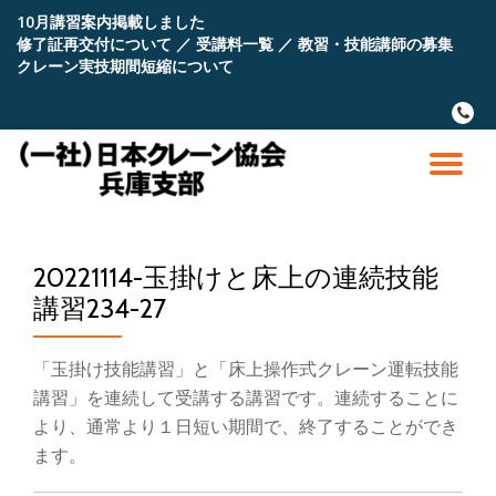
10月講習案内掲載しました
修了証再交付について
／
受講料一覧
／
教習・技能講師の募集
コ
クレーン実技期間短縮について
ン
テ
fa-
ン
phone
ツ
へ
ナ
ス
キ
ビ
ッ
プ
20221114-玉掛けと床上の連続技能
ゲ
講習234-27
ー
「玉掛け技能講習」と「床上操作式クレーン運転技能
シ
講習」を連続して受講する講習です。連続することに
より、通常より１日短い期間で、終了することができ
ョ
ます。