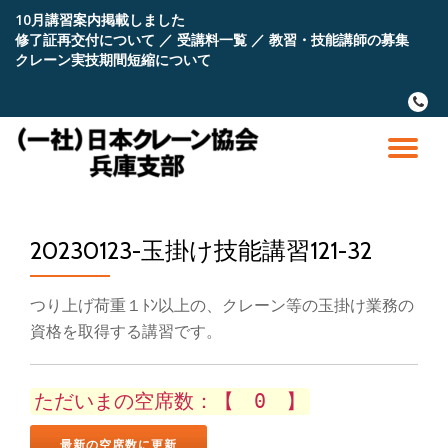
10月講習案内掲載しました
修了証再交付について
／
受講料一覧
／
教習・技能講師の募集
コ
クレーン実技期間短縮について
ン
テ
fa-
ン
phone
ツ
へ
ナ
ス
キ
ビ
ッ
プ
20230123-玉掛け技能講習121-32
ゲ
ー
つり上げ荷重１ﾄﾝ以上の、クレーン等の玉掛け業務の
資格を取得する講習です。
シ
ョ
ただいまの空席数：【 0 】