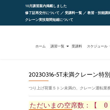
10月講習案内掲載しました
コ
修了証再交付について
／
受講料一覧
／
教習・技能講
ン
クレーン実技期間短縮について
テ
ン
ツ
ホーム
講習一覧
受講料
スケジュール
へ
ス
キ
ッ
20230316-5T未満クレーン特別
プ
つり上げ荷重５トン未満の、クレーン運転業
ただいまの空席数：【 0