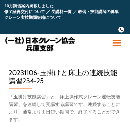
10月講習案内掲載しました
修了証再交付について
／
受講料一覧
／
教習・技能講師の募集
コ
クレーン実技期間短縮について
ン
テ
fa-
ン
phone
ツ
へ
ナ
ス
キ
ビ
ッ
プ
20231106-玉掛けと床上の連続技能
ゲ
講習234-25
ー
「玉掛け技能講習」と「床上操作式クレーン運転技能
シ
講習」を連続して受講する講習です。連続することに
より、通常より１日短い期間で、終了することができ
ョ
ます。