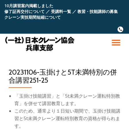
10月講習案内掲載しました
修了証再交付について
／
受講料一覧
／
教習・技能講師の募集
コ
クレーン実技期間短縮について
ン
テ
fa-
ン
phone
ツ
へ
ナ
ス
キ
ビ
ッ
プ
20231106-玉掛けと5T未満特別の併
ゲ
合講習251-25
ー
「玉掛け技能講習」と「5t未満クレーン運転特別教
シ
育」を併せて講習教育します。
このため、通常より１日短い期間で、玉掛け技能講
ョ
習と5t未満クレーン運転特別教育の資格が得られま
す。