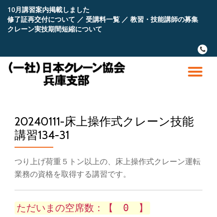
10月講習案内掲載しました
修了証再交付について
／
受講料一覧
／
教習・技能講師の募集
コ
クレーン実技期間短縮について
ン
テ
fa-
ン
phone
ツ
へ
ナ
ス
キ
ビ
ッ
プ
20240111-床上操作式クレーン技能
ゲ
講習134-31
ー
つり上げ荷重５トン以上の、床上操作式クレーン運転
シ
業務の資格を取得する講習です。
ョ
ただいまの空席数：【 0 】