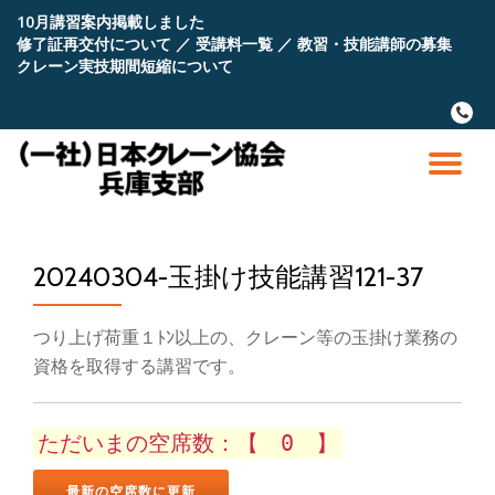
10月講習案内掲載しました
修了証再交付について
／
受講料一覧
／
教習・技能講師の募集
コ
クレーン実技期間短縮について
ン
テ
fa-
ン
phone
ツ
へ
ナ
ス
キ
ビ
ッ
プ
20240304-玉掛け技能講習121-37
ゲ
ー
つり上げ荷重１ﾄﾝ以上の、クレーン等の玉掛け業務の
資格を取得する講習です。
シ
ョ
ただいまの空席数：【 0 】