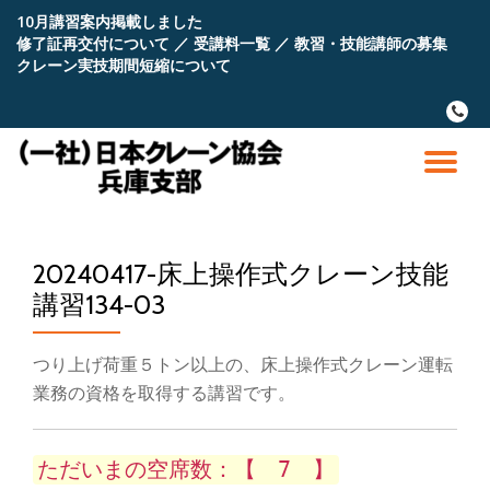
10月講習案内掲載しました
修了証再交付について
／
受講料一覧
／
教習・技能講師の募集
コ
クレーン実技期間短縮について
ン
テ
fa-
ン
phone
ツ
へ
ナ
ス
キ
ビ
ッ
プ
20240417-床上操作式クレーン技能
ゲ
講習134-03
ー
つり上げ荷重５トン以上の、床上操作式クレーン運転
シ
業務の資格を取得する講習です。
ョ
ただいまの空席数：【 7 】