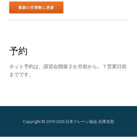
ン
を
切
り
予約
替
ネット予約は、講習会開催２か月前から、７営業日前
え
までです。
Copyright © 2019-2026 日本クレーン協会 兵庫支部
第