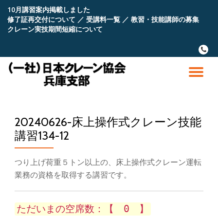
10月講習案内掲載しました
修了証再交付について
／
受講料一覧
／
教習・技能講師の募集
コ
クレーン実技期間短縮について
ン
テ
fa-
ン
phone
ツ
へ
ナ
ス
キ
ビ
ッ
プ
20240626-床上操作式クレーン技能
ゲ
講習134-12
ー
つり上げ荷重５トン以上の、床上操作式クレーン運転
シ
業務の資格を取得する講習です。
ョ
ただいまの空席数：【 0 】