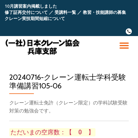
10月講習案内掲載しました
修了証再交付について
／
受講料一覧
／
教習・技能講師の募集
コ
クレーン実技期間短縮について
ン
テ
fa-
ン
phone
ツ
へ
ナ
ス
キ
ビ
ッ
プ
20240716-クレーン運転士学科受験
ゲ
準備講習105-06
ー
クレーン運転士免許（クレーン限定）の学科試験受験
シ
対策の勉強会です。
ョ
ただいまの空席数：【 0 】