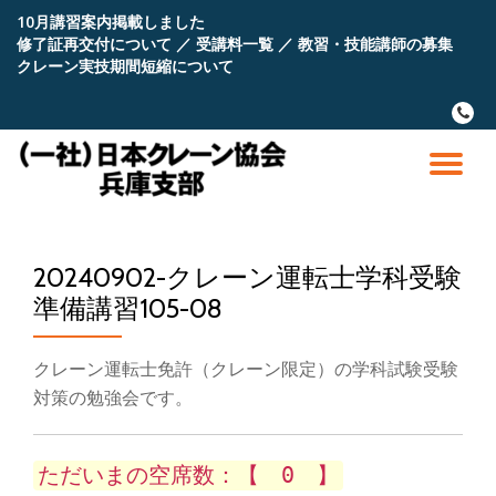
10月講習案内掲載しました
修了証再交付について
／
受講料一覧
／
教習・技能講師の募集
コ
クレーン実技期間短縮について
ン
テ
fa-
ン
phone
ツ
へ
ナ
ス
キ
ビ
ッ
プ
20240902-クレーン運転士学科受験
ゲ
準備講習105-08
ー
クレーン運転士免許（クレーン限定）の学科試験受験
シ
対策の勉強会です。
ョ
ただいまの空席数：【 0 】