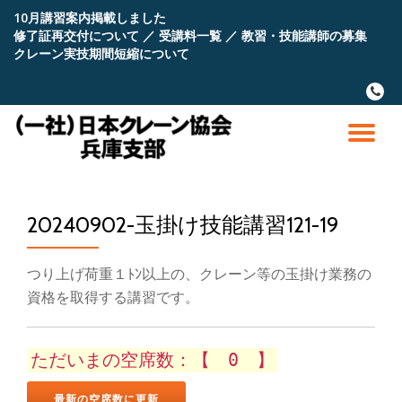
10月講習案内掲載しました
修了証再交付について
／
受講料一覧
／
教習・技能講師の募集
コ
クレーン実技期間短縮について
ン
テ
fa-
ン
phone
ツ
へ
ナ
ス
キ
ビ
ッ
プ
20240902-玉掛け技能講習121-19
ゲ
ー
つり上げ荷重１ﾄﾝ以上の、クレーン等の玉掛け業務の
資格を取得する講習です。
シ
ョ
ただいまの空席数：【 0 】