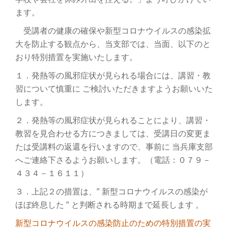
ン
ます。
を
受講者の健康の確保や新型コロナウイルスの感染拡
大を防止する観点から、当支部では、当面、以下のと
切
おり特別措置を実施いたします。
り
１．発熱等の風邪症状が見られる場合には、講習・教
習について慎重に ご検討いただきますようお願いいた
替
します。
え
２．発熱等の風邪症状が見られることにより、講習・
教習を見合わせる方につきましては、受講日の変更ま
たは受講料の返還を行いますので、事前に 当兵庫支部
へご連絡下さるようお願いします。（電話：０７９－
４３４－１６１１）
３．上記２の措置は、” 新型コロナウイルスの感染が
ほぼ終息した ” と判断される時期まで延長します 。
新型コロナウイルスの感染防止のための特別措置の実