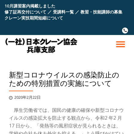
10月講習案内掲載しました
修了証再交付について
／
受講料一覧
／
教習・技能講師の募集
コ
クレーン実技期間短縮について
ン
テ
fa-
ン
phone
ツ
へ
ナ
ス
キ
ビ
ッ
プ
新型コロナウイルスの感染防止の
ゲ
ための特別措置の実施について
ー
2020年2月22日
シ
厚生労働省では、国民の健康の確保や新型コロナウ
ョ
イルスの感染拡大を防止する観点から、令和2 年2 月
17 日から、「発熱等の風邪症状が見られるときは、
学校や会社を休み外出を控える。」よう呼びかけてい